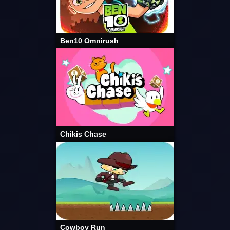
Ben10 Omnirush
Chikis Chase
Cowboy Run