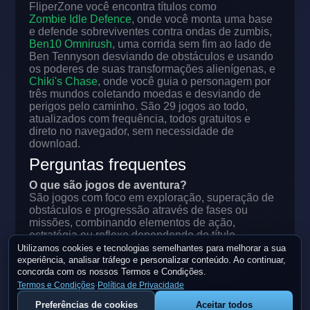
FliperZone você encontra títulos como
Zombie Idle Defence
, onde você monta uma base
e defende sobreviventes contra ondas de zumbis,
Ben10 Omnirush
, uma corrida sem fim ao lado de
Ben Tennyson desviando de obstáculos e usando
os poderes de suas transformações alienígenas, e
Chiki's Chase
, onde você guia o personagem por
três mundos coletando moedas e desviando de
perigos pelo caminho. São 29 jogos ao todo,
atualizados com frequência, todos gratuitos e
direto no navegador, sem necessidade de
download.
Perguntas frequentes
O que são jogos de aventura?
São jogos com foco em exploração, superação de
obstáculos e progressão através de fases ou
missões, combinando elementos de ação,
estratégia ou reflexo dependendo do título.
Utilizamos cookies e tecnologias semelhantes para melhorar a sua
Preciso baixar algo para jogar?
experiência, analisar tráfego e personalizar conteúdo. Ao continuar,
Não. Todos os jogos de aventura do FliperZone
concorda com os nossos Termos e Condições.
rodam direto no navegador, sem instalação,
Termos e Condições
·
Política de Privacidade
download ou cadastro.
Preferências de cookies
Aceitar todos