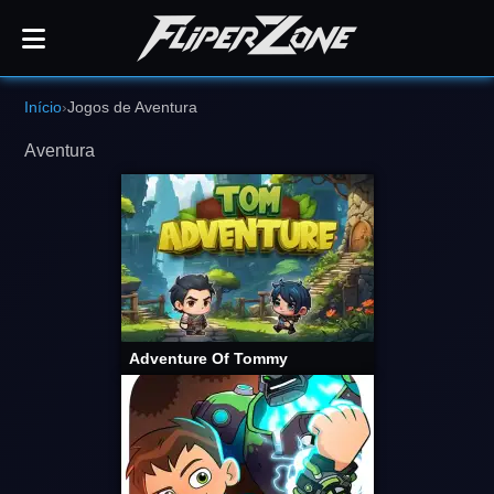
Jogos
Início
›
Jogos de Aventura
de
Aventura
Aventura
Online
Grátis
|
FliperZone
Adventure Of Tommy